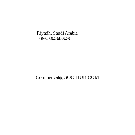
Riyadh, Saudi Arabia
+966-564848546
Commerical@GOO-HUB.COM