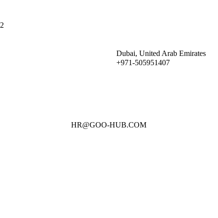
62
Dubai, United Arab Emirates
+971-505951407
HR@GOO-HUB.COM