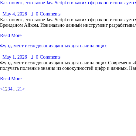
Как понять, что такое JavaScript и в каких сферах он используетс
May 4, 2026
0
Comments
Как понять, что такое JavaScript и в каких сферах он используе
Бренданом Айком. Изначально данный инструмент разрабатыв
Read More
Фундамент исследования данных для начинающих
May 1, 2026
0
Comments
Фундамент исследования данных для начинающих Современный с
получать полезные знания из совокупностей цифр и данных. Н
Read More
<
1
2
3
4
…
21
>