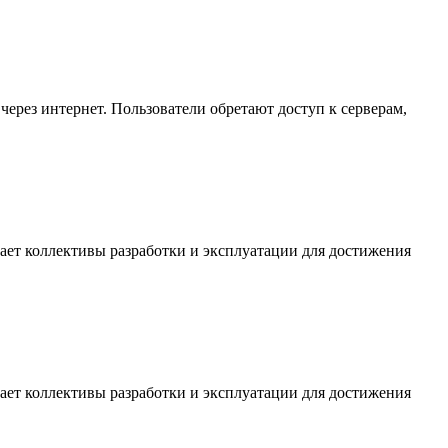
ерез интернет. Пользователи обретают доступ к серверам,
ает коллективы разработки и эксплуатации для достижения
ает коллективы разработки и эксплуатации для достижения