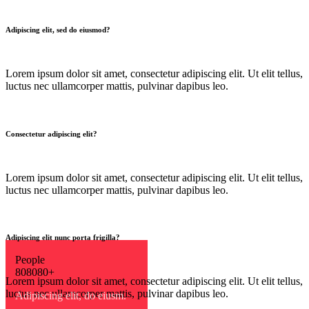
Adipiscing elit, sed do eiusmod?
Lorem ipsum dolor sit amet, consectetur adipiscing elit. Ut elit tellus,
luctus nec ullamcorper mattis, pulvinar dapibus leo.
Consectetur adipiscing elit?
Lorem ipsum dolor sit amet, consectetur adipiscing elit. Ut elit tellus,
luctus nec ullamcorper mattis, pulvinar dapibus leo.
Adipiscing elit nunc porta frigilla?
People
8
0
8
0
8
0
+
Lorem ipsum dolor sit amet, consectetur adipiscing elit. Ut elit tellus,
luctus nec ullamcorper mattis, pulvinar dapibus leo.
Adipiscing elit, do eiusm.