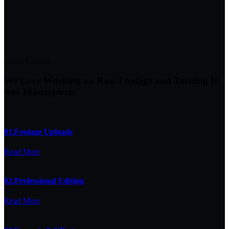
creative vision
We Love Working on Raw Footage and Turning It
into Masterpieces
01.
Footage Uploads
Read More
02.
Professional Editing
Read More