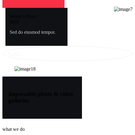
World Offices
8
0
8
0
Sed do eiusmod tempor.
PLAY
Impeccable photo & video
galleries.
what we do