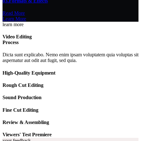
03.
Formats & Effects
Read More
Learn More
learn more
Video Editing
Process
Dicta sunt explicabo. Nemo enim ipsam voluptatem quia voluptas sit
aspernatur aut odit aut fugit, sed quia.
High-Quality
Equipment
Rough
Cut Editing
Sound
Production
Fine
Cut Editing
Review &
Assembling
Viewers'
Test Premiere
your feedback