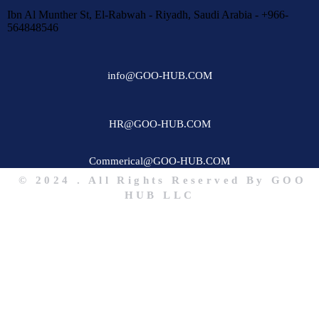
Ibn Al Munther St, El-Rabwah - Riyadh, Saudi Arabia - +966-
564848546
info@GOO-HUB.COM
HR@GOO-HUB.COM
Commerical@GOO-HUB.COM
© 2024 . All Rights Reserved By GOO
HUB LLC