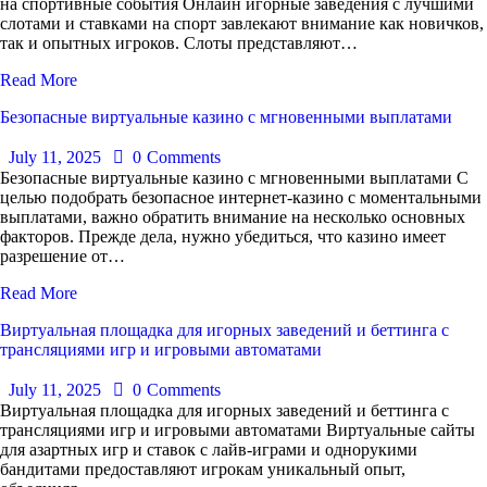
на спортивные события Онлайн игорные заведения с лучшими
слотами и ставками на спорт завлекают внимание как новичков,
так и опытных игроков. Слоты представляют…
Read More
Безопасные виртуальные казино с мгновенными выплатами
July 11, 2025
0
Comments
Безопасные виртуальные казино с мгновенными выплатами С
целью подобрать безопасное интернет-казино с моментальными
выплатами, важно обратить внимание на несколько основных
факторов. Прежде дела, нужно убедиться, что казино имеет
разрешение от…
Read More
Виртуальная площадка для игорных заведений и беттинга с
трансляциями игр и игровыми автоматами
July 11, 2025
0
Comments
Виртуальная площадка для игорных заведений и беттинга с
трансляциями игр и игровыми автоматами Виртуальные сайты
для азартных игр и ставок с лайв-играми и однорукими
бандитами предоставляют игрокам уникальный опыт,