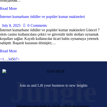
объединяя…
Read More
İnternet kumarhane ödüller ve popüler kumar makineleri
July 8, 2025
0
Comments
İnternet kumarhane ödüller ve popüler kumar makineleri Güncel 7
slots casino kullanıcılara çekici ve güvenilir ünlü slotları oynamak
koşulları sağlar. Kayıtlı kullanıcılar ticari bahis oynamaya yetenek
sahiptir. Başarılı kazanan dönüşler,…
Read More
<
1
…
3
4
5
6
7
>
Jungle
Join us and Lift your business to new heights
Whatever your field is, GOO will make it strong,