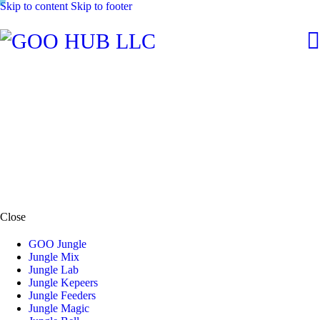
Skip to content
Skip to footer
Close
GOO Jungle
Jungle Mix
Jungle Lab
Jungle Kepeers
Jungle Feeders
Jungle Magic