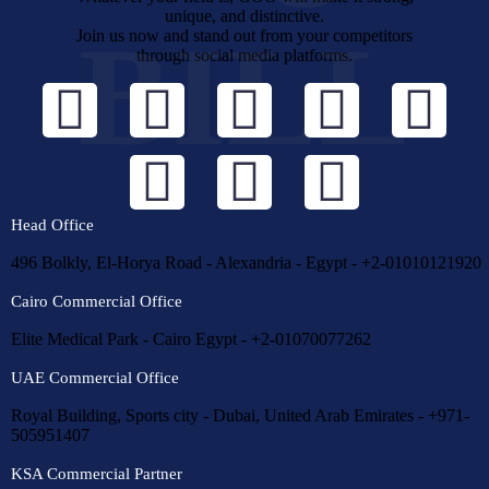
unique, and distinctive.
BILL
Join us now and stand out from your competitors
through social media platforms.
Head Office
496 Bolkly, El-Horya Road - Alexandria - Egypt - +2-01010121920
Cairo Commercial Office
Elite Medical Park - Cairo Egypt - +2-01070077262
UAE Commercial Office
Royal Building, Sports city - Dubai, United Arab Emirates - +971-
505951407
KSA Commercial Partner