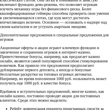
классических слотов. Они легки в понимании и зачастую
включают функцию демо-режима, что позволяет игрокам
изучить механику игры без финансового риска. Более
квалифицированные геймеры способны проверить свои умения
в увеличивающихся слотах, где куш могут достигать
впечатляющих величин. Основное — осознавать о надзоре над
своим капиталом и не уступать азартным эмоциям.
Дополнительные предложения и специальные предложения для
игроков
Акционные оферты и акции играют ключевую функцию в
завлечении и сохранении игроков в интернет-казино.
Приветственные бонусы, например, как предлагает казино
онлайн, являются самой популярной способом стимулирования
новичков. Как правило эти предложения предполагают
дублирование первого депозита, а иногда и бонусные
бесплатные раскрутки на топовых игровых автоматах.
Например, во время пополнения 1000 руб. пользователь может
получить еще 1000 руб. в качестве бонуса.
Вдобавок к вступительных предложений, многие казино, как
онлайн казино, постоянно проводят акции для постоянных
клиентов. Среди этих можно выделить:
Ребейт: компенсация процента проигранных средств за