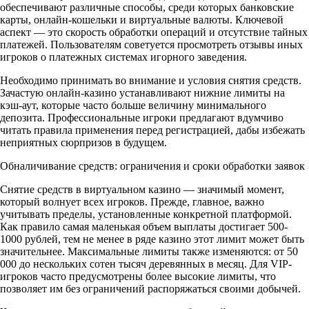
обеспечивают различные способы, среди которых банковские
карты, онлайн-кошельки и виртуальные валюты. Ключевой
аспект — это скорость обработки операций и отсутствие тайных
платежей. Пользователям советуется просмотреть отзывы иных
игроков о платежных системах игорного заведения.
Необходимо принимать во внимание и условия снятия средств.
Зачастую онлайн-казино устанавливают нижние лимиты на
кэш-аут, которые часто больше величину минимального
депозита. Профессиональные игроки предлагают вдумчиво
читать правила применения перед регистрацией, дабы избежать
неприятных сюрпризов в будущем.
Обналичивание средств: ограничения и сроки обработки заявок
Снятие средств в виртуальном казино — значимый момент,
который волнует всех игроков. Прежде, главное, важно
учитывать пределы, установленные конкретной платформой.
Как правило самая маленькая объем выплаты достигает 500-
1000 рублей, тем не менее в ряде казино этот лимит может быть
значительнее. Максимальные лимиты также изменяются: от 50
000 до нескольких сотен тысяч деревянных в месяц. Для VIP-
игроков часто предусмотрены более высокие лимиты, что
позволяет им без ограничений распоряжаться своими добычей.