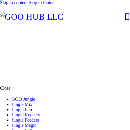
Skip to content
Skip to footer
Close
GOO Jungle
Jungle Mix
Jungle Lab
Jungle Kepeers
Jungle Feeders
Jungle Magic