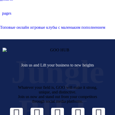
pages
Топовые онлайн игровые клубы с маленьким пополнением
Jungle
Join us and Lift your business to new heights
Whatever your field is, GOO will make it strong,
unique, and distinctive.
BILL
Join us now and stand out from your competitors
through social media platforms.