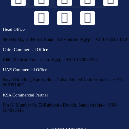
Head Office
496 Bolkly, El-Horya Road - Alexandria - Egypt - +2-01010121920
Cairo Commercial Office
Elite Medical Park - Cairo Egypt - +2-01070077262
UAE Commercial Office
Royal Building, Sports city - Dubai, United Arab Emirates - +971-
505951407
KSA Commercial Partner
Ibn Al Munther St, El-Rabwah - Riyadh, Saudi Arabia - +966-
564848546