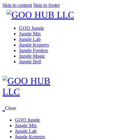
Skip to content
Skip to footer
GOO Jungle
Jungle Mix
Jungle Lab
Jungle Kepeers
Jungle Feeders
Jungle Magic
Jungle Bell
Close
GOO Jungle
Jungle Mix
Jungle Lab
Jungle Kepeers