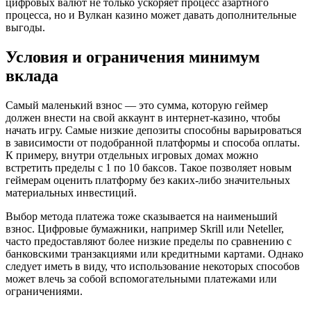
цифровых валют не только ускоряет процесс азартного
процесса, но и Вулкан казино может давать дополнительные
выгоды.
Условия и ограничения минимум
вклада
Самый маленький взнос — это сумма, которую геймер
должен внести на свой аккаунт в интернет-казино, чтобы
начать игру. Самые низкие депозиты способны варьироваться
в зависимости от подобранной платформы и способа оплаты.
К примеру, внутри отдельных игровых домах можно
встретить пределы с 1 по 10 баксов. Такое позволяет новым
геймерам оценить платформу без каких-либо значительных
материальных инвестиций.
Выбор метода платежа тоже сказывается на наименьший
взнос. Цифровые бумажники, например Skrill или Neteller,
часто предоставляют более низкие пределы по сравнению с
банковскими транзакциями или кредитными картами. Однако
следует иметь в виду, что использование некоторых способов
может влечь за собой вспомогательными платежами или
ограничениями.