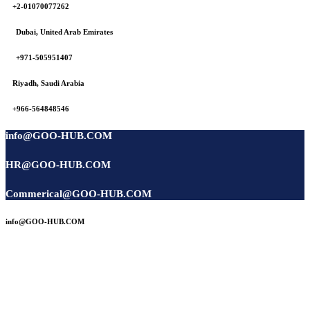
+2-01070077262
Dubai, United Arab Emirates
+971-505951407
Riyadh, Saudi Arabia
+966-564848546
info@GOO-HUB.COM
HR@GOO-HUB.COM
Commerical@GOO-HUB.COM
info@GOO-HUB.COM