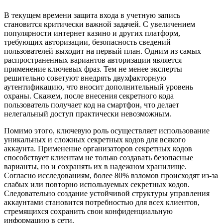
В текущем времени защита входа в учетную запись
становится критически важной задачей. С увеличением
популярности интернет казино и других платформ,
требующих авторизации, безопасность сведений
пользователей выходит на первый план. Одним из самых
распространенных вариантов авторизации является
применение ключевых фраз. Тем не менее эксперты
решительно советуют внедрять двухфакторную
аутентификацию, что вносит дополнительный уровень
охраны. Скажем, после внесения секретного кода
пользователь получает код на смартфон, что делает
нелегальный доступ практически невозможным.
Помимо этого, ключевую роль осуществляет использование
уникальных и сложных секретных кодов для всякого
аккаунта. Применение организаторов секретных кодов
способствует клиентам не только создавать безопасные
варианты, но и сохранять их в надежном хранилище.
Согласно исследованиям, более 80% взломов происходят из-за
слабых или повторно используемых секретных кодов.
Следовательно создание устойчивой структуры управления
аккаунтами становится потребностью для всех клиентов,
стремящихся сохранить свои конфиденциальную
информацию в сети.