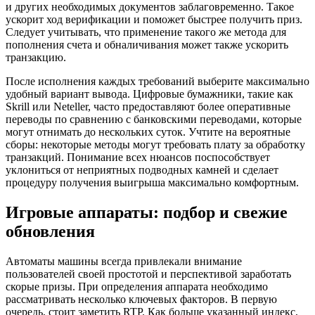
и других необходимых документов заблаговременно. Такое
ускорит ход верификации и поможет быстрее получить приз.
Следует учитывать, что применение такого же метода для
пополнения счета и обналичивания может также ускорить
транзакцию.
После исполнения каждых требований выберите максимально
удобный вариант вывода. Цифровые бумажники, такие как
Skrill или Neteller, часто предоставляют более оперативные
переводы по сравнению с банковскими переводами, которые
могут отнимать до нескольких суток. Учтите на вероятные
сборы: некоторые методы могут требовать плату за обработку
транзакций. Понимание всех нюансов поспособствует
уклониться от неприятных подводных камней и сделает
процедуру получения выигрыша максимально комфортным.
Игровые аппараты: подбор и свежие
обновления
Автоматы машины всегда привлекали внимание
пользователей своей простотой и перспективой заработать
скорые призы. При определения аппарата необходимо
рассматривать несколько ключевых факторов. В первую
очередь, стоит заметить RTP. Как больше указанный индекс,