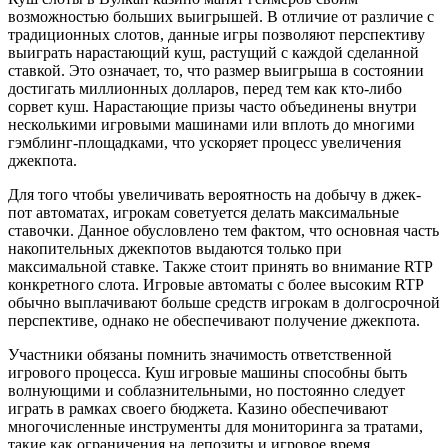
возможностью больших выигрышей. В отличие от различие с
традиционных слотов, данные игры позволяют перспективу
выиграть нарастающий куш, растущий с каждой сделанной
ставкой. Это означает, то, что размер выигрыша в состоянии
достигать миллионных долларов, перед тем как кто-либо
сорвет куш. Нарастающие призы часто объединены внутри
несколькими игровыми машинами или вплоть до многими
гэмблинг-площадками, что ускоряет процесс увеличения
джекпота.
Для того чтобы увеличивать вероятность на добычу в джек-
пот автоматах, игрокам советуется делать максимальные
ставочки. Данное обусловлено тем фактом, что основная часть
накопительных джекпотов выдаются только при
максимальной ставке. Также стоит принять во внимание RTP
конкретного слота. Игровые автоматы с более высоким RTP
обычно выплачивают больше средств игрокам в долгосрочной
перспективе, однако не обеспечивают получение джекпота.
Участники обязаны помнить значимость ответственной
игрового процесса. Куш игровые машины способны быть
волнующими и соблазнительными, но постоянно следует
играть в рамках своего бюджета. Казино обеспечивают
многочисленные инструменты для мониторинга за тратами,
такие как ограничения на депозиты и игровое время.